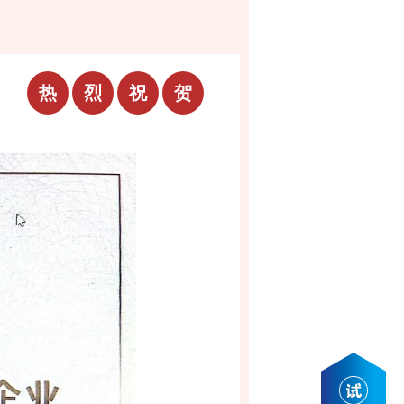
热
烈
祝
贺