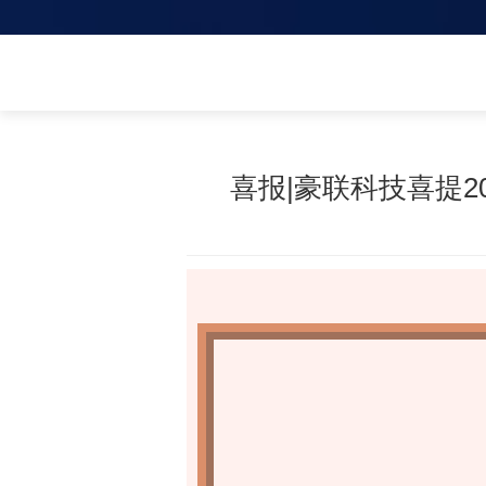
喜报|豪联科技喜提